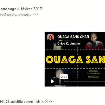
gadougou, févirer 2017
NG subtitles available >>>
ENG subtitles available >>>