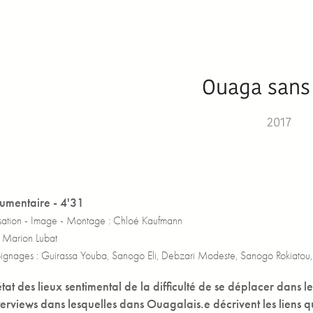
Ouaga sans
2017
umentaire - 4'31
isation - Image - Montage : Chloé Kaufmann
: Marion Lubat
ignages :
Guirassa Youba, Sanogo Eli, Debzari Modeste, Sanogo Rokiatou
tat des lieux sentimental de la difficulté de se déplacer dans
terviews dans lesquelles dans Ouagalais.e décrivent les liens qui