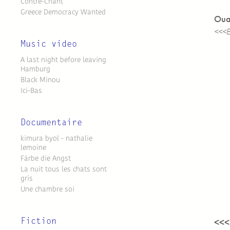
Contre-Chant
Greece Democracy Wanted
Oua
<<<E
Music video
A last night before leaving
Hamburg
Black Minou
Ici-Bas
Documentaire
kimura byol - nathalie
lemoine
Färbe die Angst
La nuit tous les chats sont
gris
Une chambre soi
Fiction
<<<