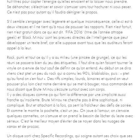
huit titres pour capter l’énergie qu’elles envoient et la laisser nous prendre.
Se déhancher, s’électriser et savoir s’amuser sans tout hachurer ni sous peser.
Ce n’est pas pour autant qu’il faudra dénigrer le propos.
S’il semble s’engager avec légèreté et quelque inconséquence, celle-ci est à
deux vitesses et il ne tient qu’à nous de pousser les rapports. Rien n’est fortuit,
rien n’est gratuit dans ce qui est dit. ‘FIFA 2016‘ (titre de l’année attrape
geek) et ‘Black Minou‘ sont les preuves directes de l’intelligence que peut
développer un texte bref, car elle suppose avant tous que les auditeurs feront
appel à la leur.
Rock, punk et tout ce qu’il y a au milieu (une pincée de grunge), ce qui les
réuni se passera bien du jeu des étiquettes. Il faut dire qu’en faisant tourner le
vinyle on a envie de tout sauf de définir ce qu’on entend. Au début on se dira
«tiens c’est ptet un peu du rock qui a connu les 90’s, blablabla», puis : « ptet
qu’au fond on s’en fout ». Des riffs simples, lourds, binaires et quand on veut
pousser plus loin c’est notre derrière qui se met à bouger, nous commande en
nous disant que Brute Minou s’écoute surtout avec son corps.
Il y a des disques comme ça qui font la différence par une simplicité aussi
franche qu’insolente. Brute Minou ne cherche pas à être sophistiqué, ni
compliqué. Brut et attachant à la fois, ça sent la fraîcheur des défis de soirée.
Et comme le montre la pochette, c’est un jeu. On joue à l’amour, on s’envoie
quelques cannettes, on s’amuse et on prend le besoin de lâcher du leste avec
sérieux. C’est le meilleur moyen d’éviter de se noyer dans les nuages de
xanax et de prozac.
Un disque sorti chez Specific Recordings, qui soigne autant ses choix que ses