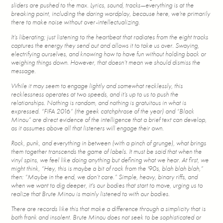
sliders are pushed to the max. Lyrics, sound, tracks—everything is at the
breaking point, including the daring wordplay, because here, we're primarily
there to make noise without over-intellectualizing.
It’s liberating; just listening to the heartbeat that radiates from the eight tracks
captures the energy they send out and allows it to take us over. Swaying,
electrifying ourselves, and knowing how to have fun without holding back or
weighing things down. However, that doesn’t mean we should dismiss the
message.
While it may seem to engage lightly and somewhat recklessly, this
recklessness operates at two speeds, and it’s up to us to push the
relationships. Nothing is random, and nothing is gratuitous in what is
expressed. “FIFA 2016” (the geek catchphrase of the year) and “Black
Minou” are direct evidence of the intelligence that a brief text can develop,
as it assumes above all that listeners will engage their own.
Rock, punk, and everything in between (with a pinch of grunge), what brings
them together transcends the game of labels. It must be said that when the
vinyl spins, we feel like doing anything but defining what we hear. At first, we
might think, “Hey, this is maybe a bit of rock from the '90s, blah blah blah,”
then: “Maybe in the end, we don’t care.” Simple, heavy, binary riffs, and
when we want to dig deeper, it's our bodies that start to move, urging us to
realize that Brute Minou is mainly listened to with our bodies.
There are records like this that make a difference through a simplicity that is
both frank and insolent. Brute Minou does not seek to be sophisticated or