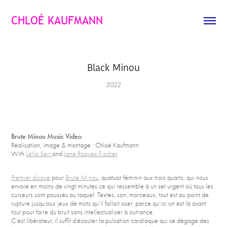
CHLOÉ KAUFMANN
Black Minou
2022
Brute Minou Music Video
Réalisation, image & montage : Chloé Kaufmann
With
Leïla Seri
and
Jane Roques-Fischer
.
Premier disque
pour
Brute Minou
, quatuor féminin aux trois quarts, qui nous
envoie en moins de vingt minutes ce qui ressemble à un set urgent où tous les
curseurs sont poussés au taquet. Textes, son, morceaux, tout est au point de
rupture jusqu’aux jeux de mots qu’il fallait oser, parce qu’ici on est là avant
tout pour faire du bruit sans intellectualiser à outrance.
C’est libérateur, il suffit d’écouter la pulsation cardiaque qui se dégage des