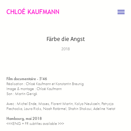
CHLOÉ KAUFMANN
Färbe die Angst
2018
Film documentaire - 5'46
Réalisation : Chloé Kaufmann et Konstantin Breunig
Image & montage : Chloé Kaufmann
Son : Martin Gerigk
Avec : Michel Ende, Moses, Florent Martin, Kolya Neukoeln, Patrycja
Piechocka, Laura Ricks, Noah Rotärmel, Shahin Shokoui, Adeline Yvetot
Hambourg, mai 2018
<<<ENG + FR subtitles available >>>