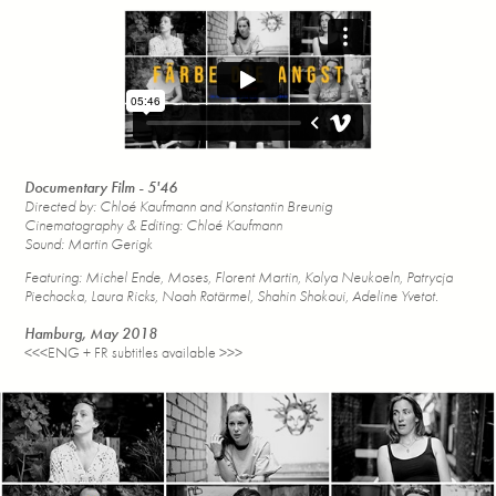
Documentary Film - 5'46
Directed by: Chloé Kaufmann and Konstantin Breunig
Cinematography & Editing: Chloé Kaufmann
Sound: Martin Gerigk
Featuring: Michel Ende, Moses, Florent Martin, Kolya Neukoeln, Patrycja
Piechocka, Laura Ricks, Noah Rotärmel, Shahin Shokoui, Adeline Yvetot.
Hamburg, May 2018
<<<ENG + FR subtitles available >>>